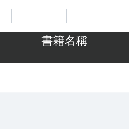
事業
華品文化國際行銷
夢想地圖咖啡館
好
書籍名稱