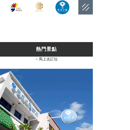
​網站總覽數
熱門景點
< 馬上去訂位