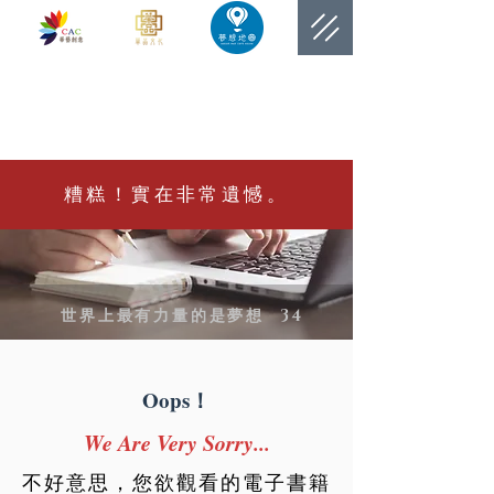
​網站總覽數
糟糕！實在非常遺憾。
世界上最有力量的是夢想
34
Oops！
We Are Very Sorry...
不好意思，您欲觀看的電子書籍