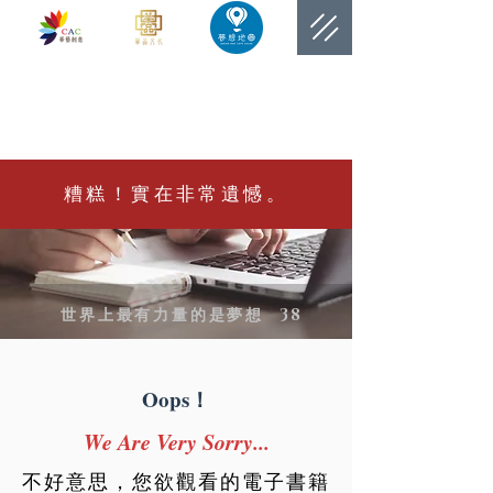
​網站總覽數
糟糕！實在非常遺憾。
世界上最有力量的是夢想
38
Oops！
We Are Very Sorry...
不好意思，您欲觀看的電子書籍